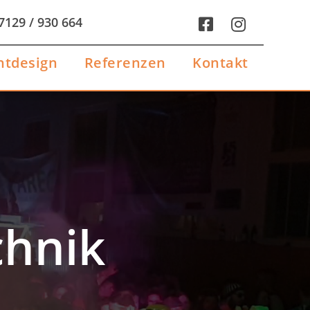
7129 / 930 664


htdesign
Referenzen
Kontakt
htdesign
Referenzen
Kontakt
chnik