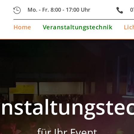
Mo. - Fr. 8:00 - 17:00 Uhr
0


Home
Veranstaltungstechnik
Lic
Home
Veranstaltungstechnik
Lic
Video-
Player
nstaltungste
für Ihr Event